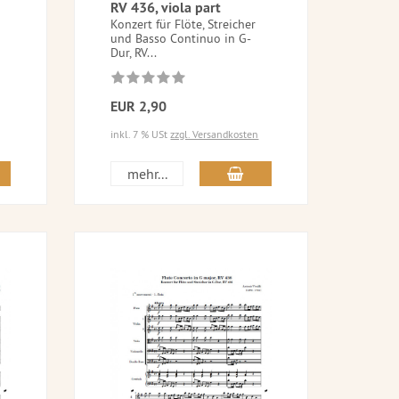
RV 436, viola part
Konzert für Flöte, Streicher
und Basso Continuo in G-
Dur, RV...
EUR 2,90
inkl. 7 % USt
zzgl. Versandkosten
mehr...