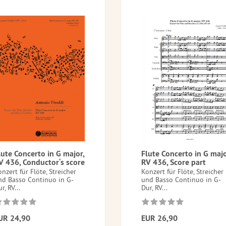
lute Concerto in G major,
Flute Concerto in G majo
V 436, Conductor‘s score
RV 436, Score part
nzert für Flöte, Streicher
Konzert für Flöte, Streicher
nd Basso Continuo in G-
und Basso Continuo in G-
r, RV...
Dur, RV...
UR 24,90
EUR 26,90