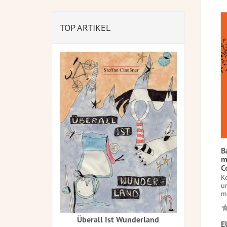
TOP ARTIKEL
B
m
C
Ko
u
mo
Überall Ist Wunderland
E