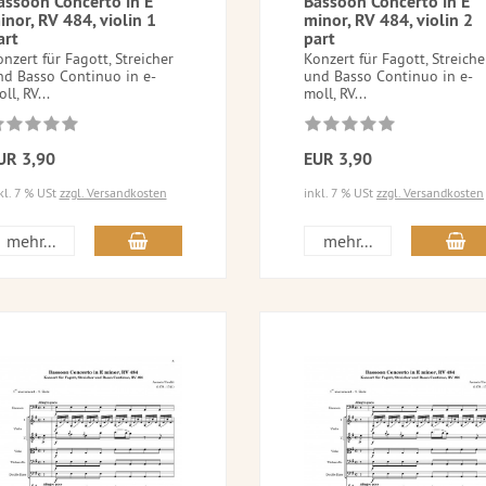
assoon Concerto in E
Bassoon Concerto in E
inor, RV 484, violin 1
minor, RV 484, violin 2
art
part
nzert für Fagott, Streicher
Konzert für Fagott, Streiche
nd Basso Continuo in e-
und Basso Continuo in e-
ll, RV...
moll, RV...
UR 3,90
EUR 3,90
kl. 7 % USt
zzgl. Versandkosten
inkl. 7 % USt
zzgl. Versandkosten
mehr...
mehr...