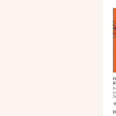
F
R
Ko
u
Du
E