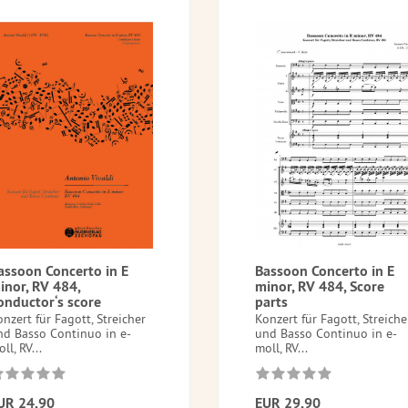
assoon Concerto in E
Bassoon Concerto in E
inor, RV 484,
minor, RV 484, Score
onductor‘s score
parts
nzert für Fagott, Streicher
Konzert für Fagott, Streiche
nd Basso Continuo in e-
und Basso Continuo in e-
ll, RV...
moll, RV...
UR 24,90
EUR 29,90