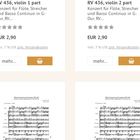
V 436, violin 1 part
RV 436, violin 2 part
nzert für Flöte, Streicher
Konzert für Flöte, Streicher
nd Basso Continuo in G-
und Basso Continuo in G-
r, RV...
Dur, RV...
UR 2,90
EUR 2,90
kl. 7 % USt
zzgl. Versandkosten
inkl. 7 % USt
zzgl. Versandkosten
mehr...
mehr...