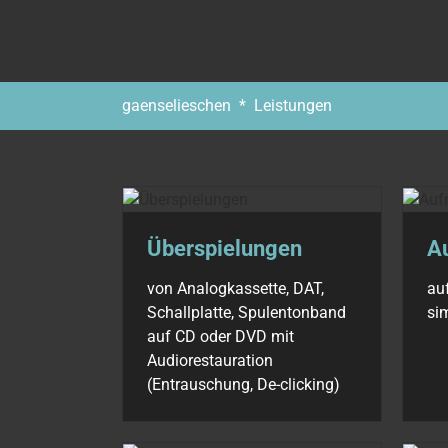
Sie sind hier:
gaenselieschen
Leistungen
Überspielungen
A
von Analogkassette, DAT,
au
Schallplatte, Spulentonband
si
auf CD oder DVD mit
Audiorestauration
(Entrauschung, De-clicking)